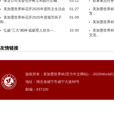
体育公司党委召开树立和践行正确...
03-12
部署重点任务
美加墨世界杯召开2025年度民主生活会
01-27
美加墨世界杯
育...
美加墨世界杯召开2025年度领导班子
01-09
和...
美加墨世界杯
弘扬“三大”精神 砥砺育人担当—...
10-30
美加墨世界杯
交流...
友情链接
版权所有：美加墨世界杯(官方中文网站) - -2026WorldC
地址：湖北省咸宁市咸宁大道88号
邮编：437100