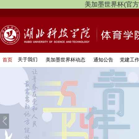
美加墨世界杯(官方中文网
关于我们
首页
美加墨世界杯动态
通知公告
党建工