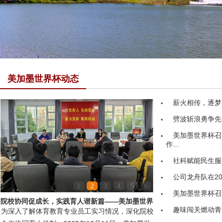
美加墨世界杯动态
薪火相传，逐梦
劈波斩浪勇争先
美加墨世界杯召
作...
社科赋能民生服务
公司龙舟队在20
1
2
3
4
5
6
美加墨世界杯召
院校协同促成长，实践育人谱新篇——美加墨世界
趣味闯关燃动青
为深入了解体育教育专业员工实习情况，深化院校
杯领导赴嘉鱼县第...