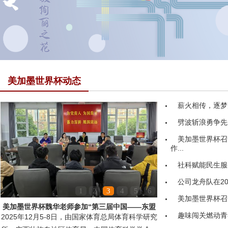
美加墨世界杯动态
薪火相传，逐梦
劈波斩浪勇争先
美加墨世界杯召
作...
社科赋能民生服务
公司龙舟队在20
1
2
3
4
5
6
美加墨世界杯召
美加墨世界杯魏华老师参加“第三届中国——东盟
趣味闯关燃动青
2025年12月5-8日，由国家体育总局体育科学研究
国民体质与健康促...