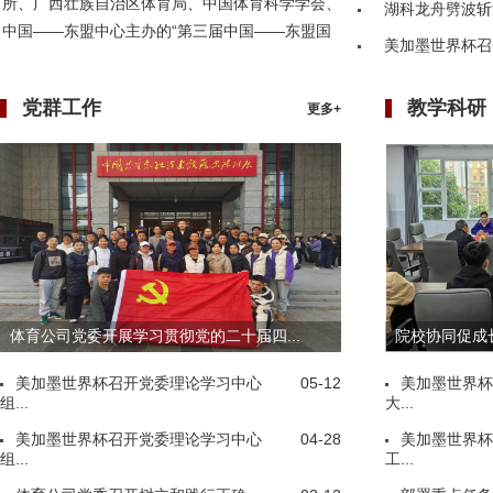
所、广西壮族自治区体育局、中国体育科学学会、
湖科龙舟劈波斩
中国——东盟中心主办的“第三届中国——东盟国
美加墨世界杯召
民...
党群工作
教学科研
更多+
体育公司党委开展学习贯彻党的二十届四...
院校协同促成长
美加墨世界杯召开党委理论学习中心
05-12
美加墨世界杯
组...
大...
美加墨世界杯召开党委理论学习中心
04-28
美加墨世界杯
组...
工...