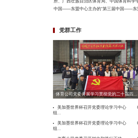
所、广西壮族自治区体育局、中国体育科学
中国——东盟中心主办的“第三届中国——东
民...
党群工作
体育公司党委开展学习贯彻党的二十届四...
美加墨世界杯召开党委理论学习中心
组...
美加墨世界杯召开党委理论学习中心
组...