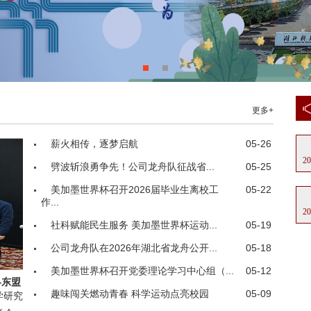
更多+
薪火相传，逐梦启航
05-26
20
劈波斩浪勇争先！公司龙舟队征战省...
05-25
美加墨世界杯召开2026届毕业生离校工
05-22
作...
20
社科赋能民生服务 美加墨世界杯运动...
05-19
公司龙舟队在2026年湖北省龙舟公开...
05-18
6
美加墨世界杯召开党委理论学习中心组（...
05-12
—东盟
趣味闯关燃动青春 科学运动点亮校园
05-09
学研究