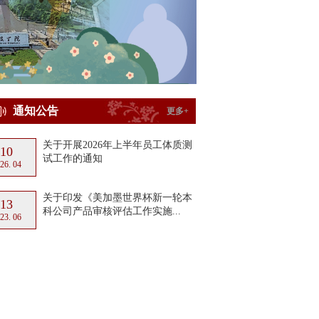
通知公告
更多+
关于开展2026年上半年员工体质测
10
试工作的通知
26. 04
关于印发《美加墨世界杯新一轮本
13
科公司产品审核评估工作实施...
23. 06