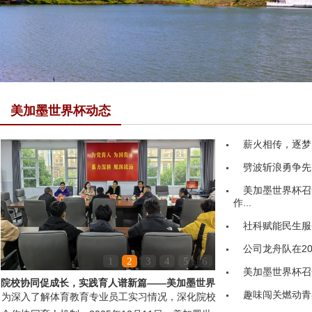
美加墨世界杯动态
薪火相传，逐梦
劈波斩浪勇争先
美加墨世界杯召
作...
社科赋能民生服务
公司龙舟队在20
1
2
3
4
5
6
美加墨世界杯召
院校协同促成长，实践育人谱新篇——美加墨世界
趣味闯关燃动青
为深入了解体育教育专业员工实习情况，深化院校
杯领导赴嘉鱼县第...