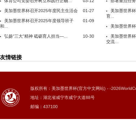
体育公司党委召开树立和践行正确...
03-12
部署重点任务
美加墨世界杯召开2025年度民主生活会
01-27
美加墨世界杯
育...
美加墨世界杯召开2025年度领导班子
01-09
和...
美加墨世界杯
弘扬“三大”精神 砥砺育人担当—...
10-30
美加墨世界杯
交流...
友情链接
版权所有：美加墨世界杯(官方中文网站) - -2026WorldC
地址：湖北省咸宁市咸宁大道88号
邮编：437100