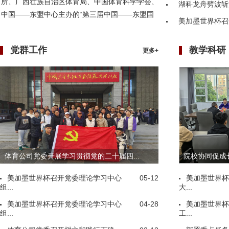
所、广西壮族自治区体育局、中国体育科学学会、
湖科龙舟劈波斩
中国——东盟中心主办的“第三届中国——东盟国
美加墨世界杯召
民...
党群工作
教学科研
更多+
体育公司党委开展学习贯彻党的二十届四...
院校协同促成长
美加墨世界杯召开党委理论学习中心
05-12
美加墨世界杯
组...
大...
美加墨世界杯召开党委理论学习中心
04-28
美加墨世界杯
组...
工...