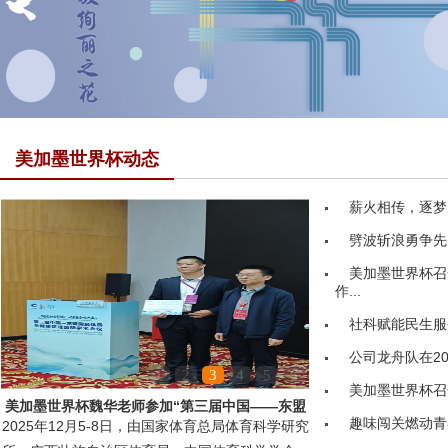
美加墨世界杯动态
薪火相传，逐梦
劈波斩浪勇争先
美加墨世界杯召
作...
社科赋能民生服务
公司龙舟队在20
1
2
3
4
5
6
美加墨世界杯召
美加墨世界杯魏华老师参加“第三届中国——东盟
趣味闯关燃动青
2025年12月5-8日，由国家体育总局体育科学研究
国民体质与健康促...