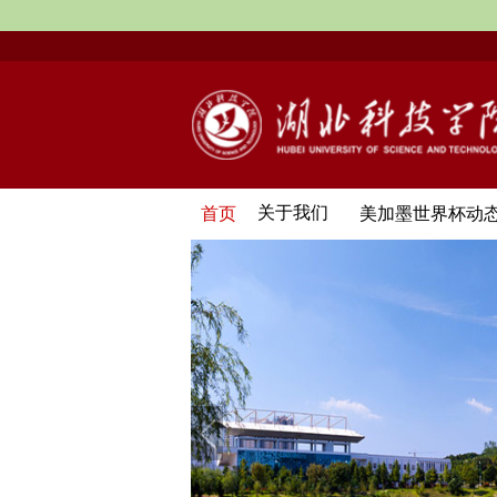
关于我们
首页
美加墨世界杯动