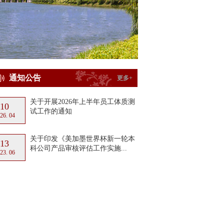
通知公告
更多+
关于开展2026年上半年员工体质测
10
试工作的通知
26. 04
关于印发《美加墨世界杯新一轮本
13
科公司产品审核评估工作实施...
23. 06