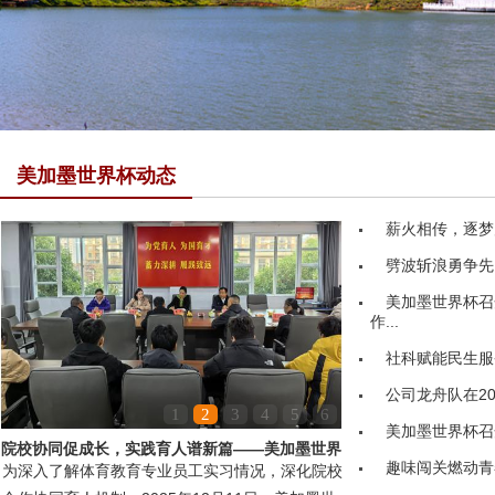
美加墨世界杯动态
薪火相传，逐梦
劈波斩浪勇争先
美加墨世界杯召
作...
社科赋能民生服务
公司龙舟队在20
1
2
3
4
5
6
美加墨世界杯召
院校协同促成长，实践育人谱新篇——美加墨世界
趣味闯关燃动青
为深入了解体育教育专业员工实习情况，深化院校
杯领导赴嘉鱼县第...