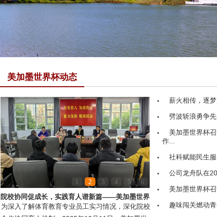
美加墨世界杯动态
薪火相传，逐梦
劈波斩浪勇争先
美加墨世界杯召
作...
社科赋能民生服务
公司龙舟队在20
1
2
3
4
5
6
美加墨世界杯召
院校协同促成长，实践育人谱新篇——美加墨世界
趣味闯关燃动青
为深入了解体育教育专业员工实习情况，深化院校
杯领导赴嘉鱼县第...