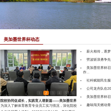
美加墨世界杯动态
薪火相传，逐梦
劈波斩浪勇争先
美加墨世界杯召
作...
社科赋能民生服务
公司龙舟队在20
1
2
3
4
5
6
美加墨世界杯召
院校协同促成长，实践育人谱新篇——美加墨世界
趣味闯关燃动青
为深入了解体育教育专业员工实习情况，深化院校
杯领导赴嘉鱼县第...