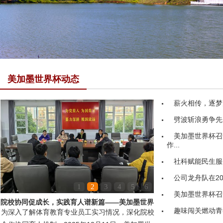
美加墨世界杯动态
薪火相传，逐梦
劈波斩浪勇争先
美加墨世界杯召
作...
社科赋能民生服务
公司龙舟队在20
1
2
3
4
5
6
美加墨世界杯召
院校协同促成长，实践育人谱新篇——美加墨世界
趣味闯关燃动青
为深入了解体育教育专业员工实习情况，深化院校
杯领导赴嘉鱼县第...