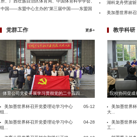
所、广西壮族自治区体育局、中国体育科学学会、
湖科龙舟劈波斩
中国——东盟中心主办的“第三届中国——东盟国
美加墨世界杯召
民...
党群工作
教学科研
更多+
体育公司党委开展学习贯彻党的二十届四...
院校协同促成长
美加墨世界杯召开党委理论学习中心
05-12
美加墨世界杯
组...
大...
美加墨世界杯召开党委理论学习中心
04-28
美加墨世界杯
组...
工...