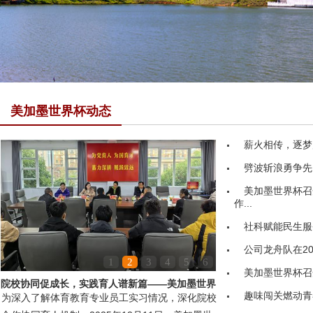
美加墨世界杯动态
薪火相传，逐梦
劈波斩浪勇争先
美加墨世界杯召
作...
社科赋能民生服务
公司龙舟队在20
1
2
3
4
5
6
美加墨世界杯召
院校协同促成长，实践育人谱新篇——美加墨世界
趣味闯关燃动青
为深入了解体育教育专业员工实习情况，深化院校
杯领导赴嘉鱼县第...