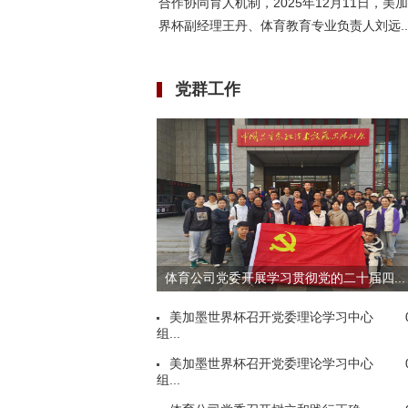
合作协同育人机制，2025年12月11日，美
界杯副经理王丹、体育教育专业负责人刘远..
党群工作
体育公司党委开展学习贯彻党的二十届四...
美加墨世界杯召开党委理论学习中心
组...
美加墨世界杯召开党委理论学习中心
组...