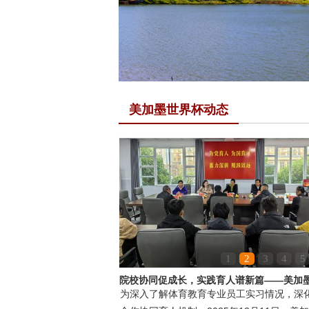
美加墨世界杯动态
1
2
3
4
5
院校协同促成长，实践育人谱新篇——美加
为深入了解体育教育专业员工实习情况，深
杯领导赴嘉鱼县第...