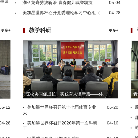
加墨世
湖科龙舟劈波斩浪 青春健儿载誉凯旋
05-04
.
美加墨世界杯召开党委理论学习中心组（...
04-28
教学科研
更多+
更多+
院校协同促成长，实践育人谱新篇——体...
青
05-12
美加墨世界杯召开第十七届体育专业
05-20
大...
04-28
美加墨世界杯召开2026年第一次科研
04-16
工...