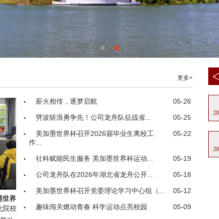
更多+
薪火相传，逐梦启航
05-26
20
劈波斩浪勇争先！公司龙舟队征战省...
05-25
美加墨世界杯召开2026届毕业生离校工
05-22
作...
20
社科赋能民生服务 美加墨世界杯运动...
05-19
公司龙舟队在2026年湖北省龙舟公开...
05-18
6
美加墨世界杯召开党委理论学习中心组（...
05-12
墨世界
趣味闯关燃动青春 科学运动点亮校园
05-09
化院校