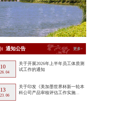
通知公告
更多+
关于开展2026年上半年员工体质测
10
试工作的通知
26. 04
关于印发《美加墨世界杯新一轮本
13
科公司产品审核评估工作实施...
23. 06