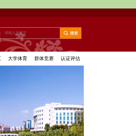
工
大学体育
群体竞赛
认证评估