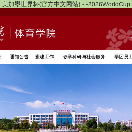
美加墨世界杯(官方中文网站) - -2026WorldCup
态
通知公告
党建工作
教学科研与社会服务
学团员