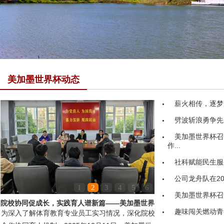
美加墨世界杯动态
薪火相传，逐梦
劈波斩浪勇争先
美加墨世界杯召
作...
社科赋能民生服务
公司龙舟队在20
1
2
3
4
5
6
美加墨世界杯召
院校协同促成长，实践育人谱新篇——美加墨世界
趣味闯关燃动青
为深入了解体育教育专业员工实习情况，深化院校
杯领导赴嘉鱼县第...