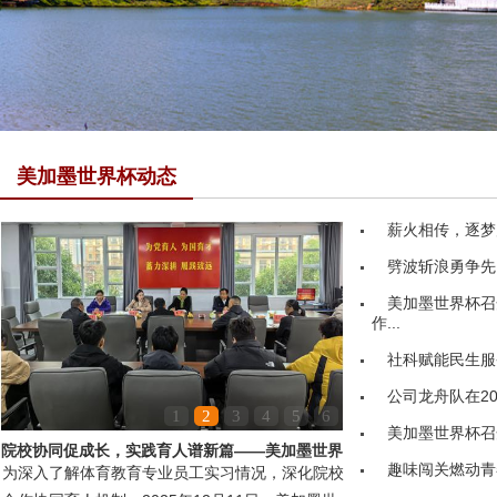
美加墨世界杯动态
薪火相传，逐梦
劈波斩浪勇争先
美加墨世界杯召
作...
社科赋能民生服务
公司龙舟队在20
1
2
3
4
5
6
美加墨世界杯召
院校协同促成长，实践育人谱新篇——美加墨世界
趣味闯关燃动青
为深入了解体育教育专业员工实习情况，深化院校
杯领导赴嘉鱼县第...