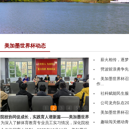
美加墨世界杯动态
薪火相传，逐梦
劈波斩浪勇争先
美加墨世界杯召
作...
社科赋能民生服务
公司龙舟队在20
1
2
3
4
5
6
美加墨世界杯召
院校协同促成长，实践育人谱新篇——美加墨世界
趣味闯关燃动青
为深入了解体育教育专业员工实习情况，深化院校
杯领导赴嘉鱼县第...