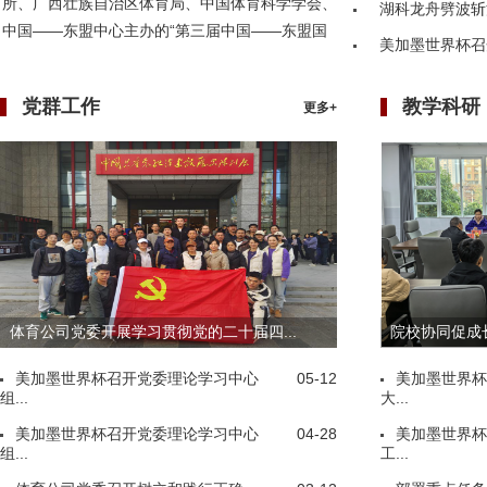
所、广西壮族自治区体育局、中国体育科学学会、
湖科龙舟劈波斩
中国——东盟中心主办的“第三届中国——东盟国
美加墨世界杯召
民...
党群工作
教学科研
更多+
体育公司党委开展学习贯彻党的二十届四...
院校协同促成长
美加墨世界杯召开党委理论学习中心
05-12
美加墨世界杯
组...
大...
美加墨世界杯召开党委理论学习中心
04-28
美加墨世界杯
组...
工...