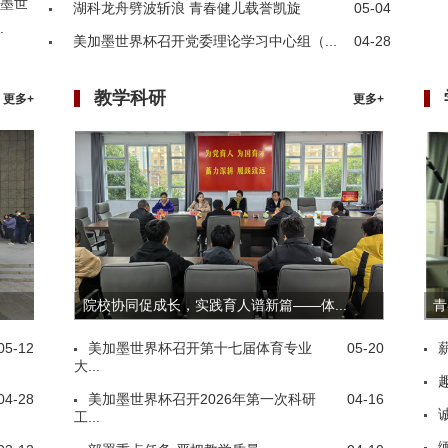
加墨世
湖科龙舟劈波斩浪 青春健儿载誉凯旋
05-04
.
美加墨世界杯召开党委理论学习中心组（...
04-28
教学科研
更多+
更多+
院校协同促成长，实践育人谱新篇——体...
青
05-12
美加墨世界杯召开第十七届体育专业
05-20
大...
04-28
美加墨世界杯召开2026年第一次科研
04-16
工...